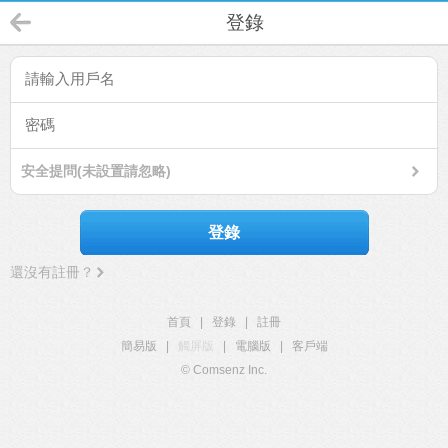
登錄
安全提問(未設置請忽略)
登錄
還沒有註冊？
首頁
|
登錄
|
註冊
簡易版
|
觸屏版
|
電腦版
|
客戶端
© Comsenz Inc.