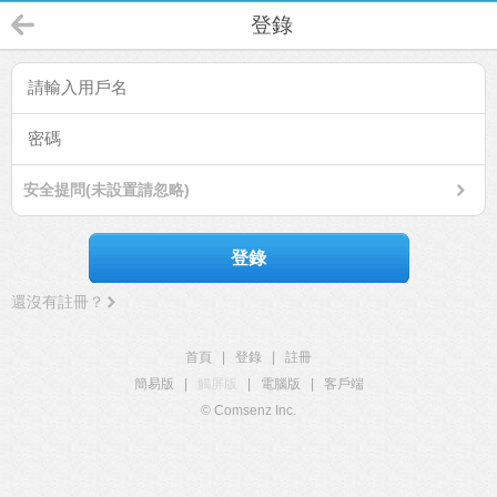
登錄
安全提問(未設置請忽略)
登錄
還沒有註冊？
首頁
|
登錄
|
註冊
簡易版
|
觸屏版
|
電腦版
|
客戶端
© Comsenz Inc.