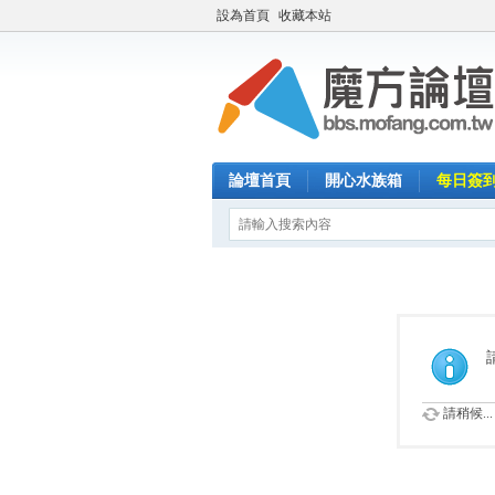
設為首頁
收藏本站
論壇首頁
開心水族箱
每日簽
請稍候...