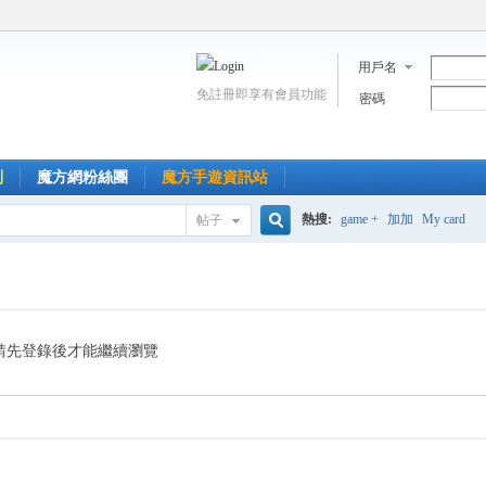
用戶名
免註冊即享有會員功能
密碼
到
魔方網粉絲團
魔方手遊資訊站
熱搜:
game +
加加
My card
帖子
搜
索
請先登錄後才能繼續瀏覽