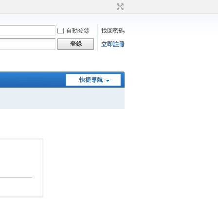
自動登錄
找回密碼
登錄
立即註冊
快捷導航