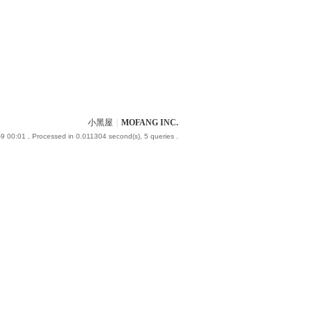
小黑屋
|
MOFANG INC.
9 00:01
, Processed in 0.011304 second(s), 5 queries .