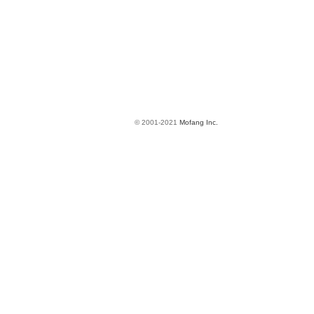
© 2001-2021
Mofang Inc.