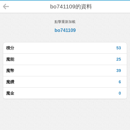
bo741109的資料
點擊重新加載
bo741109
積分
53
魔能
25
魔幣
39
魔鑽
6
魔金
0