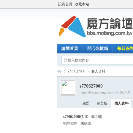
設為首頁
收藏本站
論壇首頁
開心水族箱
每日簽
s770627000
個人資料
s770627000
https://bbs.mofang.com.tw/?162480
魔
›
›
主題
留言板
個人資料
s770627000
(UID: 162480)
郵箱狀態
未驗證