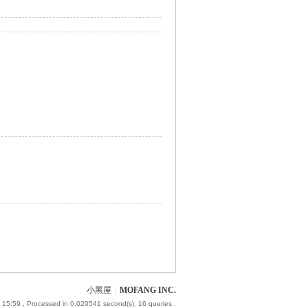
小黑屋
|
MOFANG INC.
 15:59
, Processed in 0.020541 second(s), 16 queries .