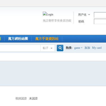
用戶名
免註冊即享有會員功能
密碼
到
魔方網粉絲團
魔方手遊資訊站
熱搜:
game +
加加
My card
帖子
搜
索
視頻認證
未認證