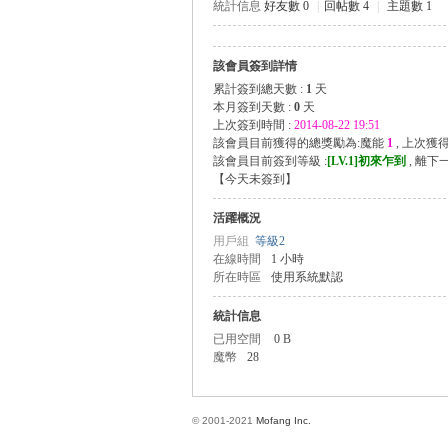
統計信息
好友數 0
|
回帖數 4
|
主題數 1
該會員簽到詳情
方
累計簽到總天數 :
1
天
本月簽到天數 :
0
天
上次簽到時間 :
2014-08-22 19:51
該會員目前獲得的總獎勵為:魔能
1
, 上次獲
該會員目前簽到等級 :
[LV.1]初來乍到
, 離下
【
今天未簽到
】
活躍概況
用戶組
等級2
在線時間
1 小時
所在時區
使用系統默認
網
統計信息
已用空間
0 B
魔幣
28
© 2001-2021
Mofang Inc.