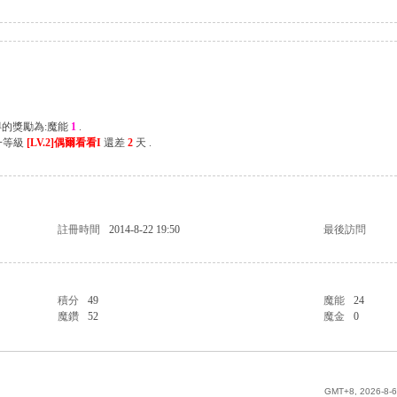
得的獎勵為:魔能
1
.
一等級
[LV.2]偶爾看看I
還差
2
天 .
註冊時間
2014-8-22 19:50
最後訪問
積分
49
魔能
24
魔鑽
52
魔金
0
GMT+8, 2026-8-6