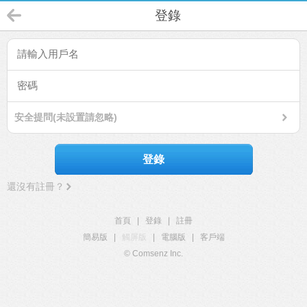
登錄
安全提問(未設置請忽略)
登錄
還沒有註冊？
首頁
|
登錄
|
註冊
簡易版
|
觸屏版
|
電腦版
|
客戶端
© Comsenz Inc.