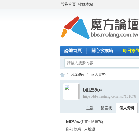
設為首頁
收藏本站
論壇首頁
開心水族箱
每日簽
bill259tw
個人資料
bill259tw
https://bbs.mofang.com.tw/?161876
魔
›
›
主題
留言板
個人資料
bill259tw
(UID: 161876)
郵箱狀態
未驗證