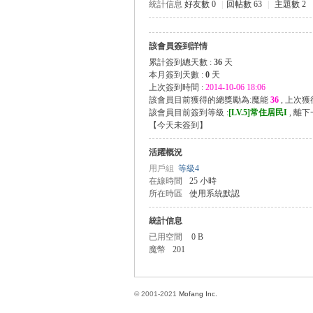
統計信息
好友數 0
|
回帖數 63
|
主題數 2
該會員簽到詳情
方
累計簽到總天數 :
36
天
本月簽到天數 :
0
天
上次簽到時間 :
2014-10-06 18:06
該會員目前獲得的總獎勵為:魔能
36
, 上次
該會員目前簽到等級 :
[LV.5]常住居民I
, 離
【
今天未簽到
】
活躍概況
用戶組
等級4
在線時間
25 小時
所在時區
使用系統默認
網
統計信息
已用空間
0 B
魔幣
201
© 2001-2021
Mofang Inc.