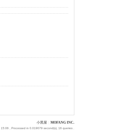
小黑屋
|
MOFANG INC.
 15:06
, Processed in 0.019079 second(s), 16 queries .