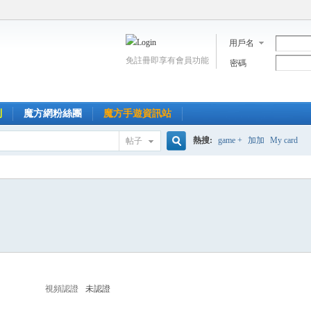
用戶名
免註冊即享有會員功能
密碼
到
魔方網粉絲團
魔方手遊資訊站
熱搜:
game +
加加
My card
帖子
搜
索
視頻認證
未認證