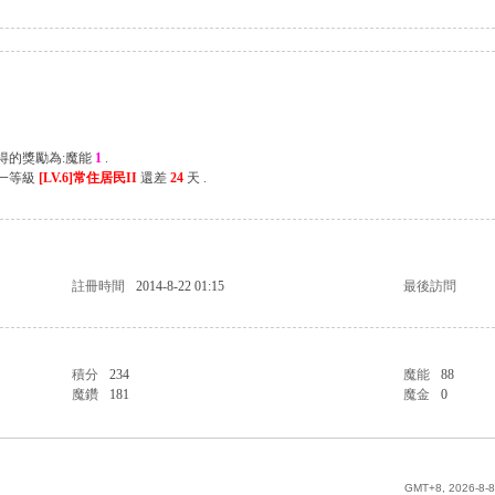
獲得的獎勵為:魔能
1
.
下一等級
[LV.6]常住居民II
還差
24
天 .
註冊時間
2014-8-22 01:15
最後訪問
積分
234
魔能
88
魔鑽
181
魔金
0
GMT+8, 2026-8-8