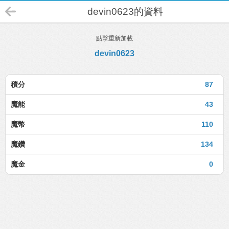
devin0623的資料
點擊重新加載
devin0623
積分
87
魔能
43
魔幣
110
魔鑽
134
魔金
0