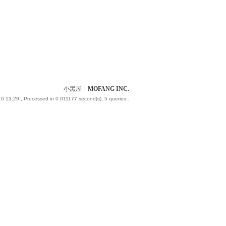
小黑屋
|
MOFANG INC.
10 13:29
, Processed in 0.011177 second(s), 5 queries .