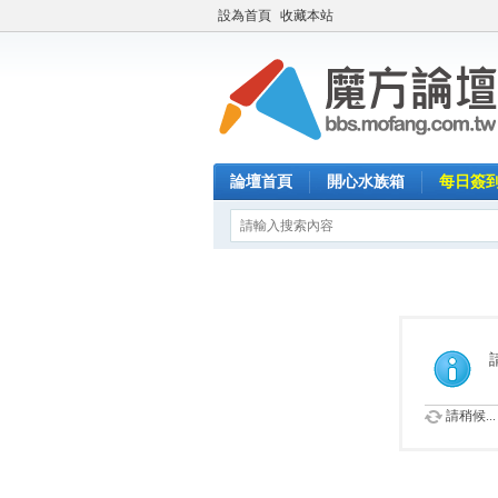
設為首頁
收藏本站
論壇首頁
開心水族箱
每日簽
請稍候...