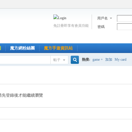
用戶名
免註冊即享有會員功能
密碼
到
魔方網粉絲團
魔方手遊資訊站
熱搜:
game +
加加
My card
帖子
搜
索
請先登錄後才能繼續瀏覽