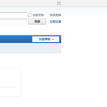
自動登錄
找回密碼
登錄
立即註冊
快捷導航