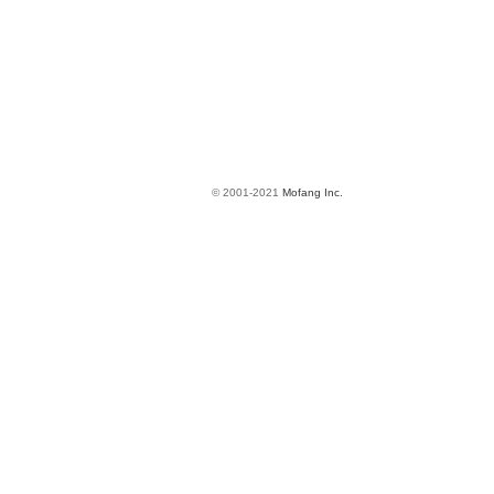
© 2001-2021
Mofang Inc.