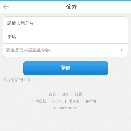
登錄
安全提問(未設置請忽略)
登錄
還沒有註冊？
首頁
|
登錄
|
註冊
簡易版
|
觸屏版
|
電腦版
|
客戶端
© Comsenz Inc.