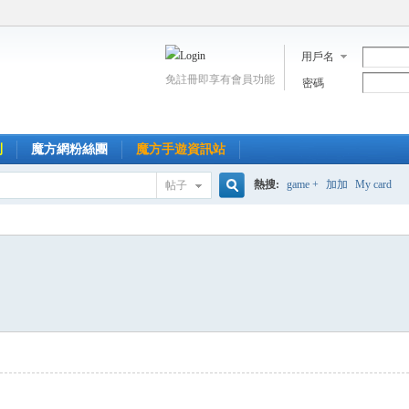
用戶名
免註冊即享有會員功能
密碼
到
魔方網粉絲團
魔方手遊資訊站
熱搜:
game +
加加
My card
帖子
搜
索