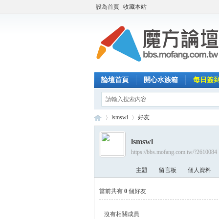
設為首頁
收藏本站
論壇首頁
開心水族箱
每日簽
lsmswl
好友
lsmswl
https://bbs.mofang.com.tw/?2610084
魔
›
›
主題
留言板
個人資料
當前共有
0
個好友
沒有相關成員