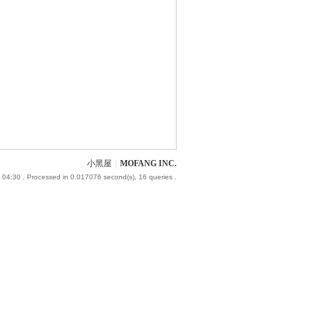
小黑屋
|
MOFANG INC.
 04:30
, Processed in 0.017076 second(s), 16 queries .