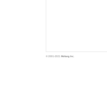
方
© 2001-2021
Mofang Inc.
網