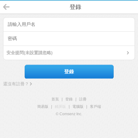
登錄
安全提問(未設置請忽略)
登錄
還沒有註冊？
首頁
|
登錄
|
註冊
簡易版
|
觸屏版
|
電腦版
|
客戶端
© Comsenz Inc.