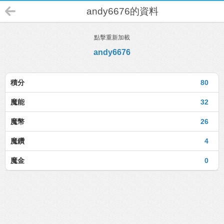
andy6676的資料
點擊重新加載
andy6676
積分
80
魔能
32
魔幣
26
魔鑽
4
魔金
0