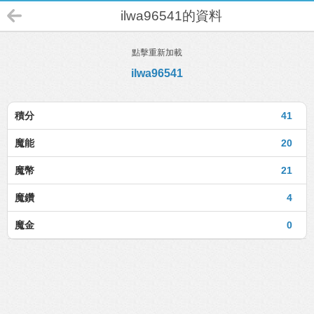
ilwa96541的資料
點擊重新加載
ilwa96541
積分
41
魔能
20
魔幣
21
魔鑽
4
魔金
0