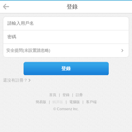
登錄
安全提問(未設置請忽略)
登錄
還沒有註冊？
首頁
|
登錄
|
註冊
簡易版
|
觸屏版
|
電腦版
|
客戶端
© Comsenz Inc.