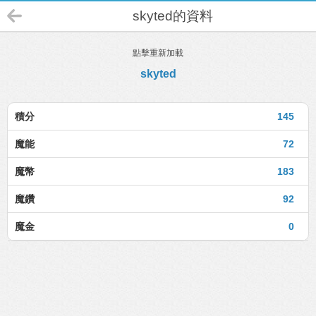
skyted的資料
點擊重新加載
skyted
積分
145
魔能
72
魔幣
183
魔鑽
92
魔金
0