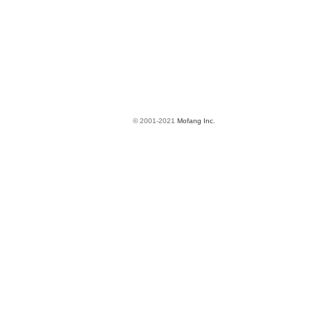
© 2001-2021
Mofang Inc.