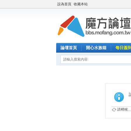
設為首頁
收藏本站
論壇首頁
開心水族箱
每日簽
請稍候...