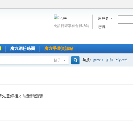
用戶名
免註冊即享有會員功能
密碼
到
魔方網粉絲團
魔方手遊資訊站
熱搜:
game +
加加
My card
帖子
搜
索
請先登錄後才能繼續瀏覽