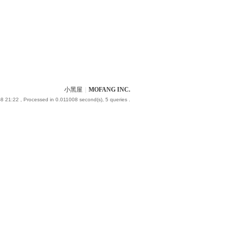
小黑屋
|
MOFANG INC.
8 21:22
, Processed in 0.011008 second(s), 5 queries .