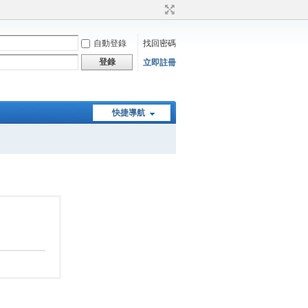
自動登錄
找回密碼
登錄
立即註冊
快捷導航