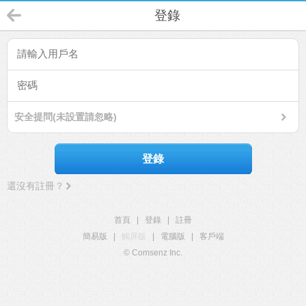
登錄
安全提問(未設置請忽略)
登錄
還沒有註冊？
首頁
|
登錄
|
註冊
簡易版
|
觸屏版
|
電腦版
|
客戶端
© Comsenz Inc.