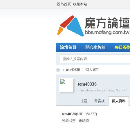
設為首頁
收藏本站
論壇首頁
開心水族箱
每日簽
tem40336
個人資料
tem40336
https://bbs.mofang.com.tw/?151577
魔
›
›
主題
留言板
個人資料
tem40336
(UID: 151577)
郵箱狀態
未驗證