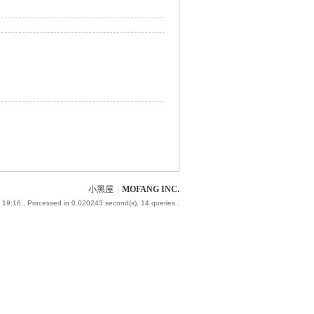
小黑屋
|
MOFANG INC.
 19:16
, Processed in 0.020243 second(s), 14 queries .