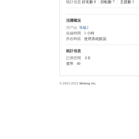
統計信息
好友數 0
|
回帖數 7
|
主題數 1
活躍概況
方
用戶組
等級2
在線時間
1 小時
所在時區
使用系統默認
統計信息
已用空間
0 B
魔幣
40
© 2001-2021
Mofang Inc.
網