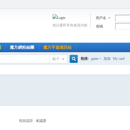
用戶名
免註冊即享有會員功能
密碼
到
魔方網粉絲團
魔方手遊資訊站
熱搜:
game +
加加
My card
帖子
搜
索
視頻認證
未認證