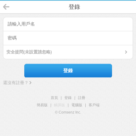
登錄
安全提問(未設置請忽略)
登錄
還沒有註冊？
首頁
|
登錄
|
註冊
簡易版
|
觸屏版
|
電腦版
|
客戶端
© Comsenz Inc.