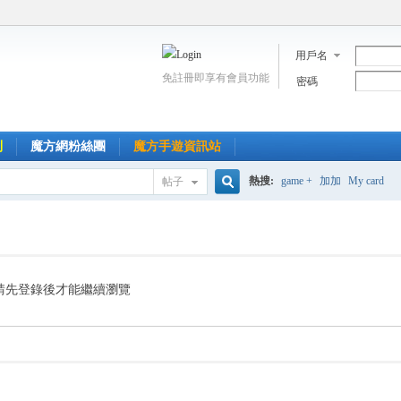
用戶名
免註冊即享有會員功能
密碼
到
魔方網粉絲團
魔方手遊資訊站
熱搜:
game +
加加
My card
帖子
搜
索
請先登錄後才能繼續瀏覽