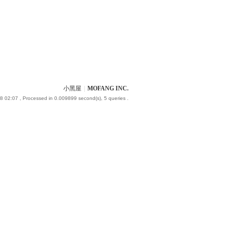
小黑屋
|
MOFANG INC.
8 02:07
, Processed in 0.009899 second(s), 5 queries .