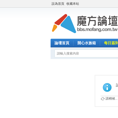
設為首頁
收藏本站
論壇首頁
開心水族箱
每日簽
請稍候...