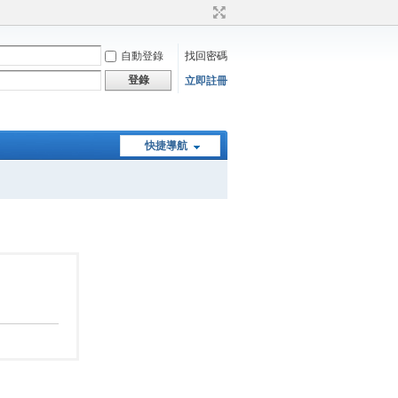
自動登錄
找回密碼
登錄
立即註冊
快捷導航