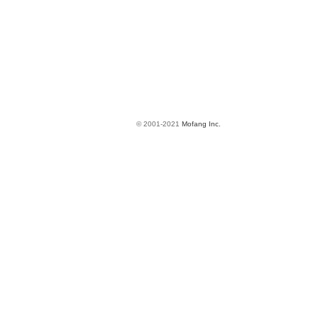
© 2001-2021
Mofang Inc.