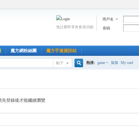
用戶名
免註冊即享有會員功能
密碼
到
魔方網粉絲團
魔方手遊資訊站
熱搜:
game +
加加
My card
帖子
搜
索
請先登錄後才能繼續瀏覽