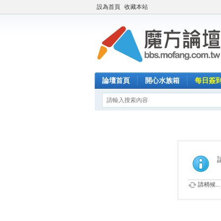
設為首頁
收藏本站
論壇首頁
開心水族箱
每日簽
請稍候...