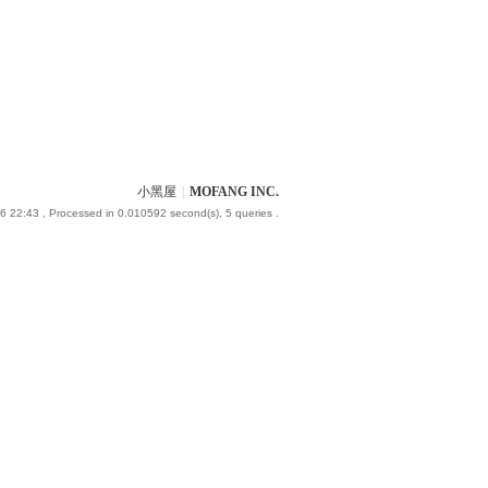
小黑屋
|
MOFANG INC.
6 22:43
, Processed in 0.010592 second(s), 5 queries .