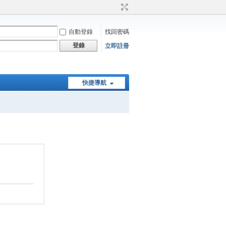
自動登錄
找回密碼
登錄
立即註冊
快捷導航