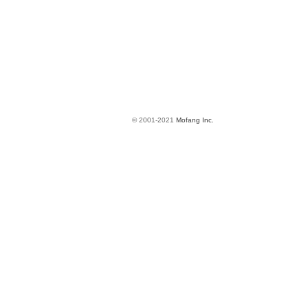
© 2001-2021
Mofang Inc.