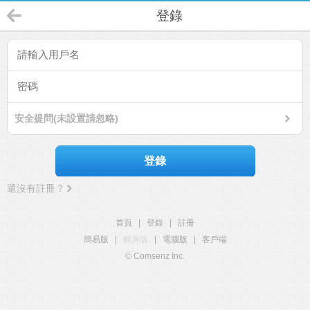
登錄
安全提問(未設置請忽略)
登錄
還沒有註冊？
首頁
|
登錄
|
註冊
簡易版
|
觸屏版
|
電腦版
|
客戶端
© Comsenz Inc.