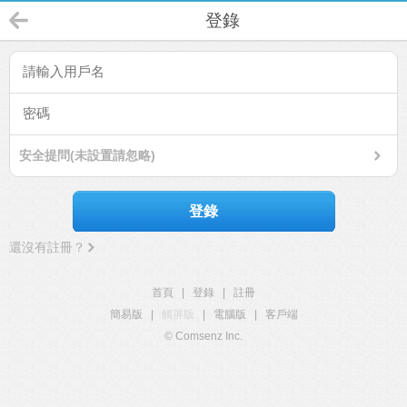
登錄
安全提問(未設置請忽略)
登錄
還沒有註冊？
首頁
|
登錄
|
註冊
簡易版
|
觸屏版
|
電腦版
|
客戶端
© Comsenz Inc.