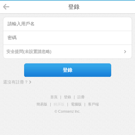
登錄
安全提問(未設置請忽略)
登錄
還沒有註冊？
首頁
|
登錄
|
註冊
簡易版
|
觸屏版
|
電腦版
|
客戶端
© Comsenz Inc.