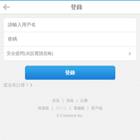
登錄
安全提問(未設置請忽略)
登錄
還沒有註冊？
首頁
|
登錄
|
註冊
簡易版
|
觸屏版
|
電腦版
|
客戶端
© Comsenz Inc.