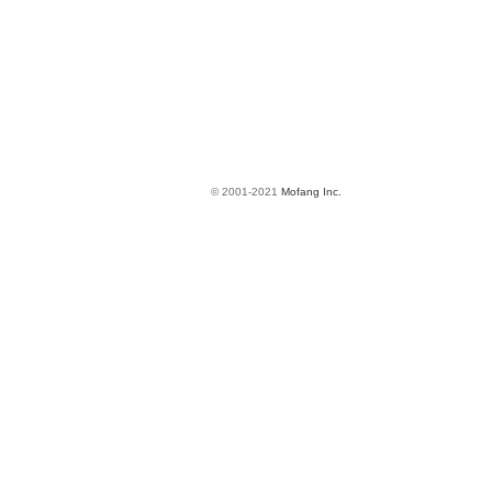
© 2001-2021
Mofang Inc.