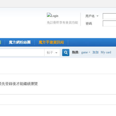
用戶名
免註冊即享有會員功能
密碼
到
魔方網粉絲團
魔方手遊資訊站
熱搜:
game +
加加
My card
帖子
搜
索
請先登錄後才能繼續瀏覽