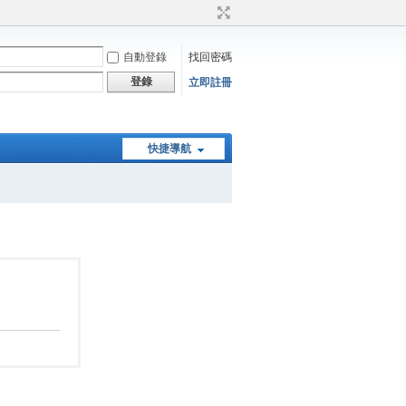
自動登錄
找回密碼
登錄
立即註冊
快捷導航