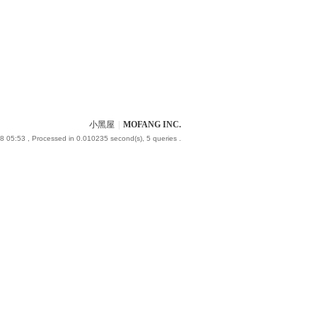
小黑屋
|
MOFANG INC.
8 05:53
, Processed in 0.010235 second(s), 5 queries .