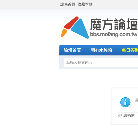
設為首頁
收藏本站
論壇首頁
開心水族箱
每日簽
請稍候...