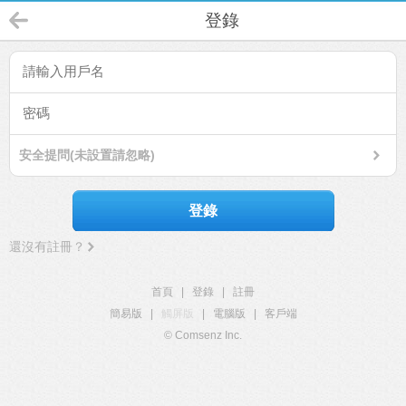
登錄
安全提問(未設置請忽略)
登錄
還沒有註冊？
首頁
|
登錄
|
註冊
簡易版
|
觸屏版
|
電腦版
|
客戶端
© Comsenz Inc.