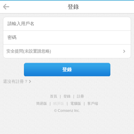
登錄
安全提問(未設置請忽略)
登錄
還沒有註冊？
首頁
|
登錄
|
註冊
簡易版
|
觸屏版
|
電腦版
|
客戶端
© Comsenz Inc.