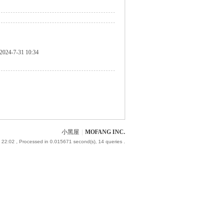
2024-7-31 10:34
小黑屋
|
MOFANG INC.
 22:02
, Processed in 0.015671 second(s), 14 queries .