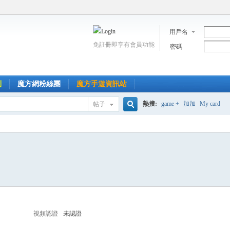
用戶名
免註冊即享有會員功能
密碼
到
魔方網粉絲團
魔方手遊資訊站
熱搜:
game +
加加
My card
帖子
搜
索
視頻認證
未認證