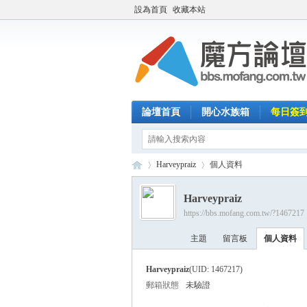
設為首頁
收藏本站
論壇首頁
開心水族箱
每日簽
Harveypraiz
個人資料
Harveypraiz
https://bbs.mofang.com.tw/?1467217
魔
›
›
主題
留言板
個人資料
Harveypraiz
(UID: 1467217)
郵箱狀態
未驗證