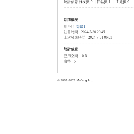
統計信息
好友數 0
|
回帖數 1
|
主題數 0
活躍概況
方
用戶組
等級1
註冊時間
2024-7-30 20:45
上次發表時間
2024-7-31 06:03
統計信息
已用空間
0 B
魔幣
5
© 2001-2021
Mofang Inc.
網