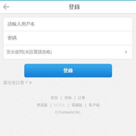
登錄
安全提問(未設置請忽略)
登錄
還沒有註冊？
首頁
|
登錄
|
註冊
簡易版
|
觸屏版
|
電腦版
|
客戶端
© Comsenz Inc.