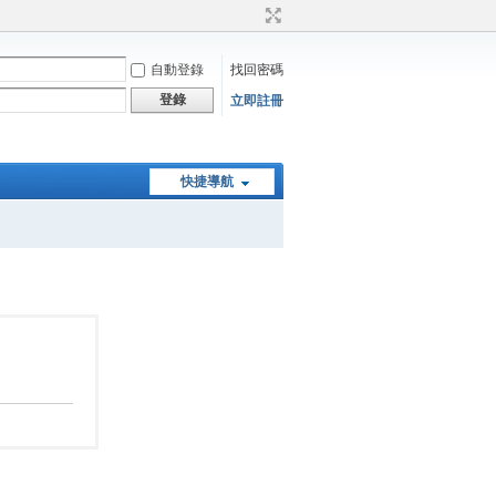
自動登錄
找回密碼
登錄
立即註冊
快捷導航