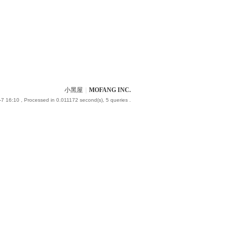
小黑屋
|
MOFANG INC.
-7 16:10
, Processed in 0.011172 second(s), 5 queries .