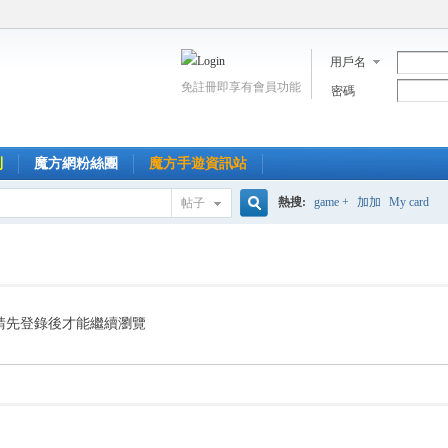
用戶名
免註冊即享有會員功能
密碼
到
魔方網粉絲團
魔方手遊資訊站
熱搜:
game +
加加
My card
帖子
搜
索
請先登錄後才能繼續瀏覽