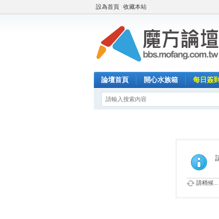
設為首頁
收藏本站
論壇首頁
開心水族箱
每日簽
請稍候...