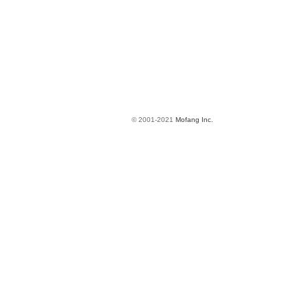
© 2001-2021
Mofang Inc.