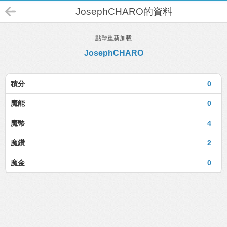
JosephCHARO的資料
點擊重新加載
JosephCHARO
積分
0
魔能
0
魔幣
4
魔鑽
2
魔金
0