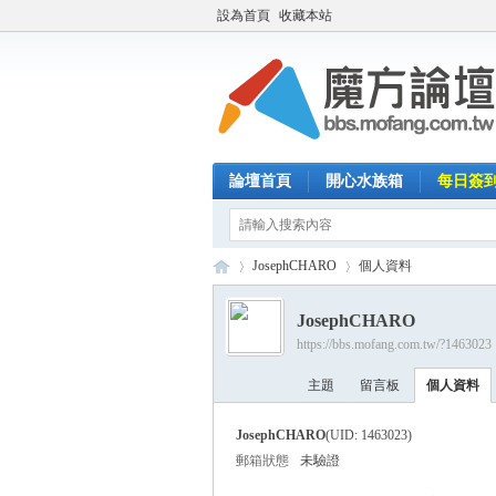
設為首頁
收藏本站
論壇首頁
開心水族箱
每日簽
JosephCHARO
個人資料
JosephCHARO
https://bbs.mofang.com.tw/?1463023
魔
›
›
主題
留言板
個人資料
JosephCHARO
(UID: 1463023)
郵箱狀態
未驗證