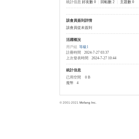
統計信息
好友數 0
|
回帖數 2
|
主題數 0
該會員簽到詳情
方
該會員從未簽到
活躍概況
用戶組
等級1
註冊時間
2024-7-27 03:37
上次發表時間
2024-7-27 10:44
統計信息
已用空間
0 B
魔幣
4
網
© 2001-2021
Mofang Inc.