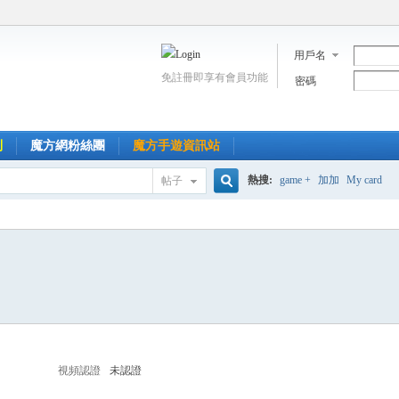
用戶名
免註冊即享有會員功能
密碼
到
魔方網粉絲團
魔方手遊資訊站
熱搜:
game +
加加
My card
帖子
搜
索
視頻認證
未認證