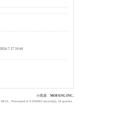
2024-7-27 10:44
小黑屋
|
MOFANG INC.
 08:01
, Processed in 0.020663 second(s), 16 queries .