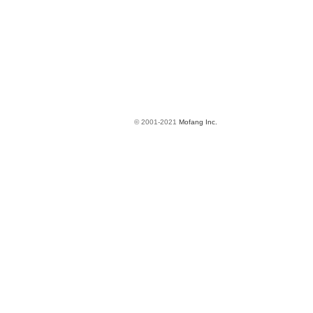
© 2001-2021
Mofang Inc.