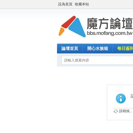
設為首頁
收藏本站
論壇首頁
開心水族箱
每日簽
請稍候...