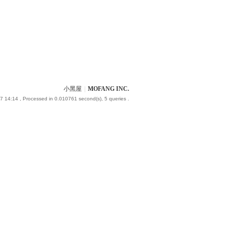
小黑屋
|
MOFANG INC.
7 14:14
, Processed in 0.010761 second(s), 5 queries .