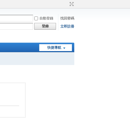
自動登錄
找回密碼
登錄
立即註冊
快捷導航