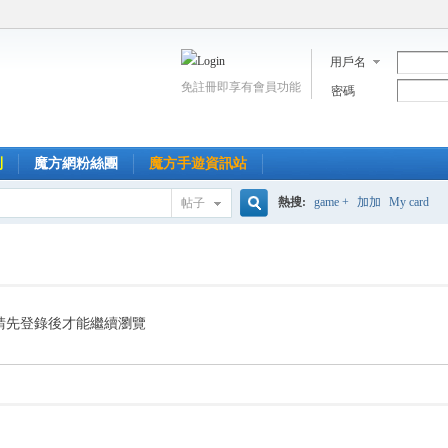
用戶名
免註冊即享有會員功能
密碼
到
魔方網粉絲團
魔方手遊資訊站
熱搜:
game +
加加
My card
帖子
搜
索
請先登錄後才能繼續瀏覽