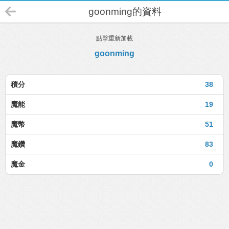
goonming的資料
點擊重新加載
goonming
積分
38
魔能
19
魔幣
51
魔鑽
83
魔金
0