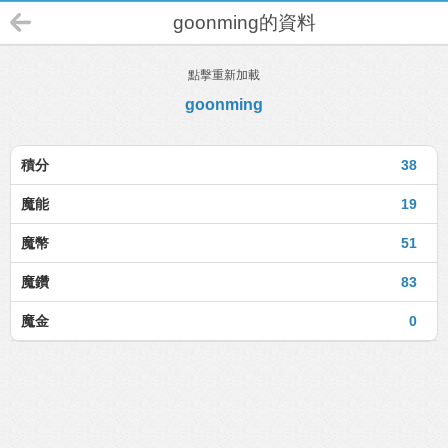
goonming的資料
點擊重新加載
goonming
積分
38
魔能
19
魔幣
51
魔鑽
83
魔金
0