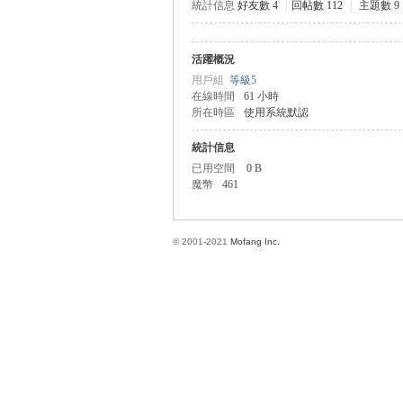
統計信息
好友數 4
|
回帖數 112
|
主題數 9
活躍概況
方
用戶組
等級5
在線時間
61 小時
所在時區
使用系統默認
統計信息
已用空間
0 B
魔幣
461
© 2001-2021
Mofang Inc.
網