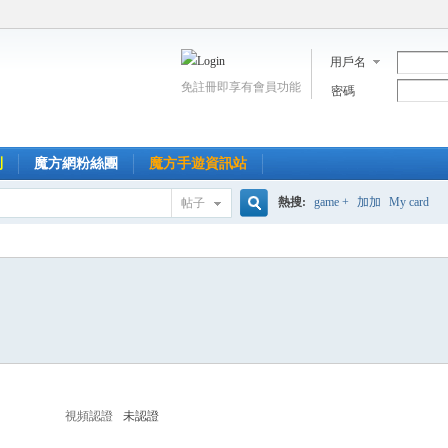
用戶名
免註冊即享有會員功能
密碼
到
魔方網粉絲團
魔方手遊資訊站
熱搜:
game +
加加
My card
帖子
搜
索
視頻認證
未認證