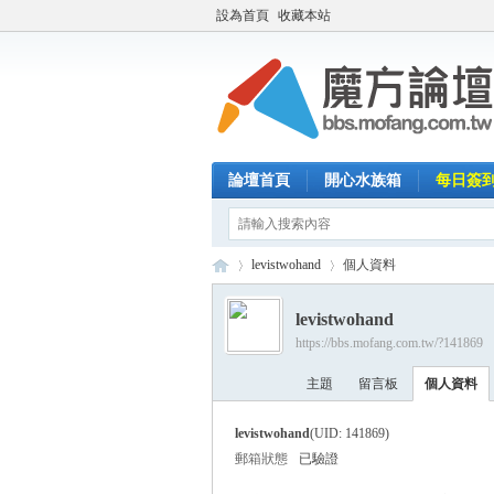
設為首頁
收藏本站
論壇首頁
開心水族箱
每日簽
levistwohand
個人資料
levistwohand
https://bbs.mofang.com.tw/?141869
魔
›
›
主題
留言板
個人資料
levistwohand
(UID: 141869)
郵箱狀態
已驗證