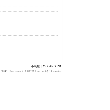
小黑屋
|
MOFANG INC.
 08:30
, Processed in 0.017991 second(s), 14 queries .