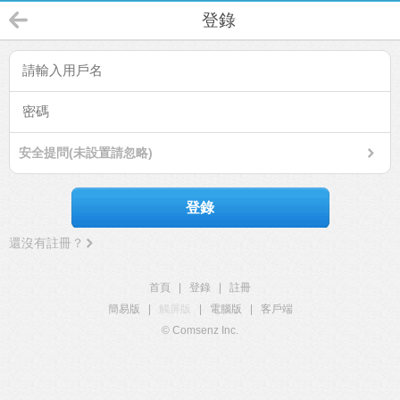
登錄
安全提問(未設置請忽略)
登錄
還沒有註冊？
首頁
|
登錄
|
註冊
簡易版
|
觸屏版
|
電腦版
|
客戶端
© Comsenz Inc.