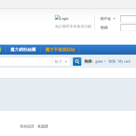
用戶名
免註冊即享有會員功能
密碼
到
魔方網粉絲團
魔方手遊資訊站
熱搜:
game +
加加
My card
帖子
搜
索
視頻認證
未認證