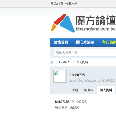
設為首頁
收藏本站
論壇首頁
開心水族箱
每日簽
luck0725
個人資料
luck0725
https://bbs.mofang.com.tw/?1393223
魔
›
›
主題
留言板
個人資料
luck0725
(UID: 1393223)
郵箱狀態
未驗證