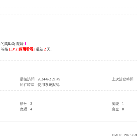
得的獎勵為:魔能
1
.
一等級
[LV.2]偶爾看看I
還差
2
天 .
最後訪問
2024-6-2 21:49
上次活動時間
所在時區
使用系統默認
積分
3
魔能
1
魔鑽
4
魔金
0
GMT+8, 2026-8-9