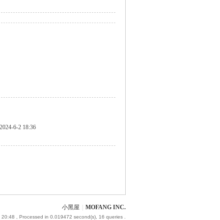
2024-6-2 18:36
小黑屋
|
MOFANG INC.
 20:48
, Processed in 0.019472 second(s), 16 queries .