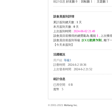
統計信息
好友數 0
|
回帖數 1
|
主題數 1
該會員簽到詳情
方
累計簽到總天數 :
1
天
本月簽到天數 :
0
天
上次簽到時間 :
2024-06-02 21:49
該會員目前獲得的總獎勵為:魔能
1
, 上次獲
該會員目前簽到等級 :
[LV.1]初來乍到
, 離下
【
今天未簽到
】
活躍概況
用戶組
等級1
註冊時間
2024-6-2 18:36
上次發表時間
2024-6-2 21:52
網
統計信息
已用空間
0 B
魔幣
5
© 2001-2021
Mofang Inc.