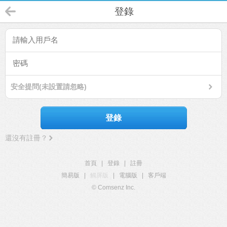
登錄
安全提問(未設置請忽略)
登錄
還沒有註冊？
首頁
|
登錄
|
註冊
簡易版
|
觸屏版
|
電腦版
|
客戶端
© Comsenz Inc.