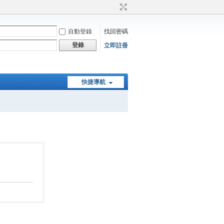
自動登錄
找回密碼
登錄
立即註冊
快捷導航