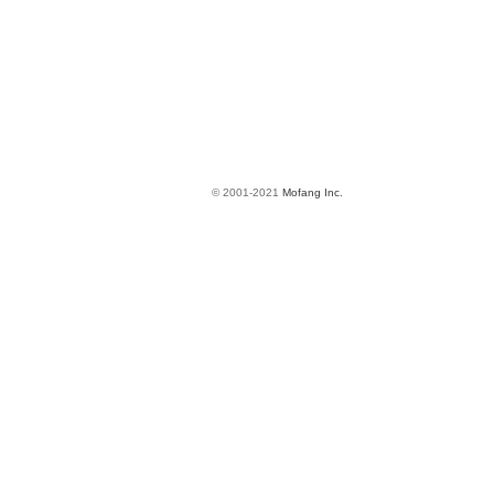
© 2001-2021
Mofang Inc.