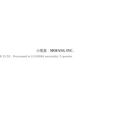
小黑屋
|
MOFANG INC.
6 21:53
, Processed in 0.010684 second(s), 5 queries .