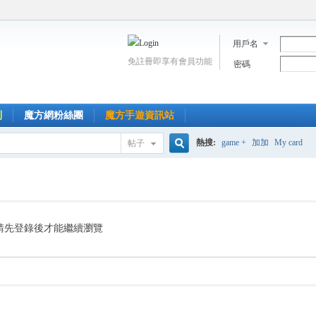
用戶名
免註冊即享有會員功能
密碼
到
魔方網粉絲團
魔方手遊資訊站
熱搜:
game +
加加
My card
帖子
搜
索
請先登錄後才能繼續瀏覽