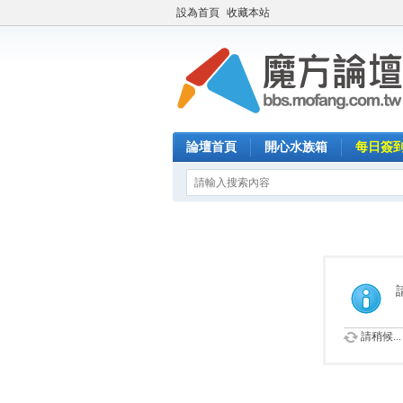
設為首頁
收藏本站
論壇首頁
開心水族箱
每日簽
請稍候...