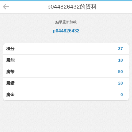
p044826432的資料
點擊重新加載
p044826432
積分
37
魔能
18
魔幣
50
魔鑽
28
魔金
0