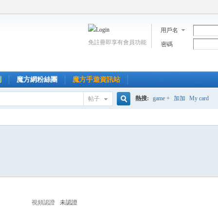
用戶名
免註冊即享有會員功能
密碼
到
魔方網粉絲團
魔方手遊資訊站
熱搜:
game +
加加
My card
帖子
搜
索
視頻認證
未認證