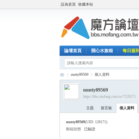
設為首頁
收藏本站
論壇首頁
開心水族箱
每日簽
uunty89569
個人資料
uunty89569
https://bbs.mofang.com.tw/?128171
魔
›
›
主題
留言板
個人資料
uunty89569
(UID: 128171)
郵箱狀態
已驗證