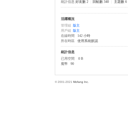
統計信息
好友數 2
|
回帖數 340
|
主題數 6
活躍概況
方
管理組
版主
用戶組
版主
在線時間
142 小時
所在時區
使用系統默認
統計信息
已用空間
0 B
魔幣
90
網
© 2001-2021
Mofang Inc.