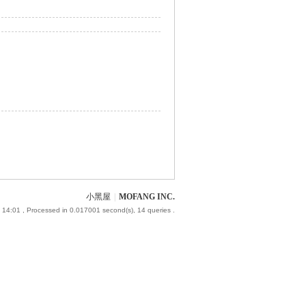
小黑屋
|
MOFANG INC.
 14:01
, Processed in 0.017001 second(s), 14 queries .