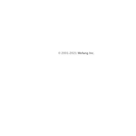
© 2001-2021
Mofang Inc.