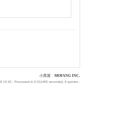
小黑屋
|
MOFANG INC.
8 15:32
, Processed in 0.011465 second(s), 8 queries .