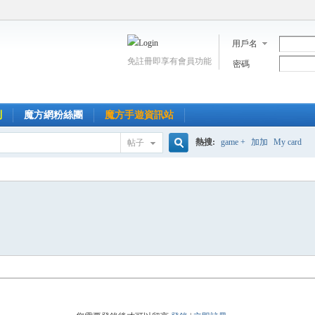
用戶名
免註冊即享有會員功能
密碼
到
魔方網粉絲團
魔方手遊資訊站
熱搜:
game +
加加
My card
帖子
搜
索