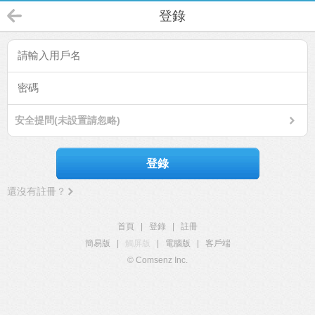
登錄
安全提問(未設置請忽略)
登錄
還沒有註冊？
首頁
|
登錄
|
註冊
簡易版
|
觸屏版
|
電腦版
|
客戶端
© Comsenz Inc.