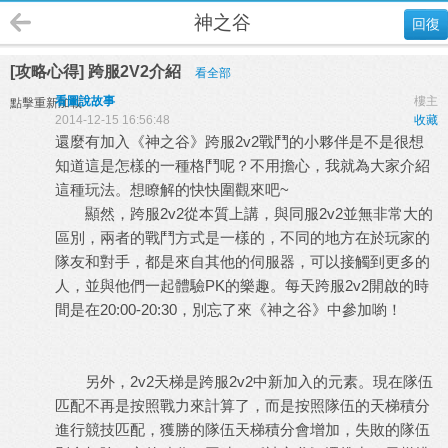
神之谷
回復
[攻略心得] 跨服2V2介紹
看全部
看圖說故事
樓主
點擊重新加載
2014-12-15 16:56:48
收藏
還麼有加入《神之谷》跨服2v2戰鬥的小夥伴是不是很想
知道這是怎樣的一種格鬥呢？不用擔心，我就為大家介紹
這種玩法。想瞭解的快快圍觀來吧~
顯然，跨服2v2從本質上講，與同服2v2並無非常大的
區別，兩者的戰鬥方式是一樣的，不同的地方在於玩家的
隊友和對手，都是來自其他的伺服器，可以接觸到更多的
人，並與他們一起體驗PK的樂趣。每天跨服2v2開啟的時
間是在20:00-20:30，別忘了來《神之谷》中參加喲！
另外，2v2天梯是跨服2v2中新加入的元素。現在隊伍
匹配不再是按照戰力來計算了，而是按照隊伍的天梯積分
進行競技匹配，獲勝的隊伍天梯積分會增加，失敗的隊伍