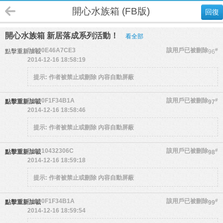
開心水族箱 (FB版)
回復
開心水族箱 新居落成系列活動！
看全部
54900E46A7CE3
該用戶已被刪除
#
點擊重新加載
96
2014-12-16 18:58:19
提示:
作者被禁止或刪除 內容自動屏蔽
54900F1F34B1A
該用戶已被刪除
#
點擊重新加載
97
2014-12-16 18:58:46
提示:
作者被禁止或刪除 內容自動屏蔽
549010432306C
該用戶已被刪除
#
點擊重新加載
98
2014-12-16 18:59:18
提示:
作者被禁止或刪除 內容自動屏蔽
54900F1F34B1A
該用戶已被刪除
#
點擊重新加載
99
2014-12-16 18:59:54