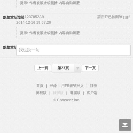
提示:
作者被禁止或刪除 內容自動屏蔽
54901237852A9
該用戶已被刪除
#
點擊重新加載
115
2014-12-16 19:07:20
提示:
作者被禁止或刪除 內容自動屏蔽
點擊重新加載
上一頁
第23頁
下一頁
首頁
|
登錄
|
用FB帳號登入
|
註冊
簡易版
|
觸屏版
|
電腦版
|
客戶端
© Comsenz Inc.